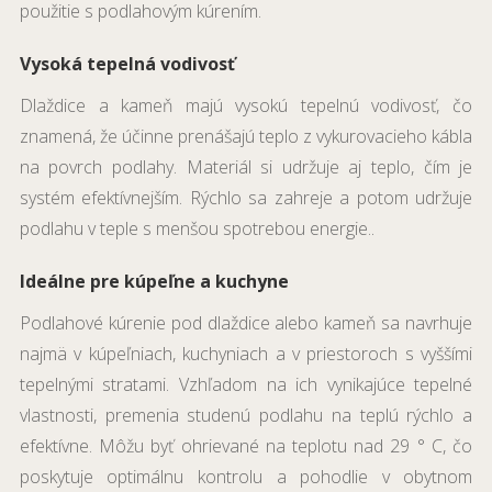
použitie s podlahovým kúrením.
Vysoká tepelná vodivosť
Dlaždice a kameň majú vysokú tepelnú vodivosť, čo
znamená, že účinne prenášajú teplo z vykurovacieho kábla
na povrch podlahy. Materiál si udržuje aj teplo, čím je
systém efektívnejším. Rýchlo sa zahreje a potom udržuje
.
podlahu v teple s menšou spotrebou energie.
Ideálne pre kúpeľne a kuchyne
Podlahové kúrenie pod dlaždice alebo kameň sa navrhuje
najmä v kúpeľniach, kuchyniach a v priestoroch s vyššími
tepelnými stratami. Vzhľadom na ich vynikajúce tepelné
vlastnosti, premenia studenú podlahu na teplú rýchlo a
efektívne. Môžu byť ohrievané na teplotu nad 29 ° C, čo
poskytuje optimálnu kontrolu a pohodlie v obytnom