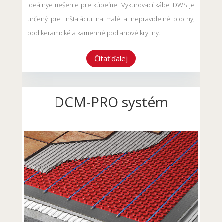
Ideálnye riešenie pre kúpeľne. Vykurovací kábel DWS je
určený pre inštaláciu na malé a nepravidelné plochy,
pod keramické a kamenné podlahové krytiny.
Čítať ďalej
DCM-PRO systém