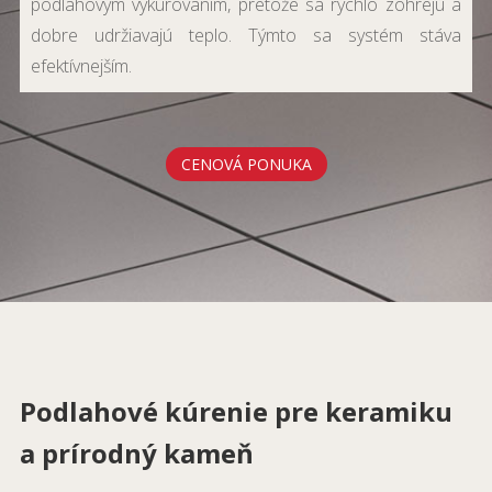
podlahovým vykurovaním, pretože sa rýchlo zohrejú a
dobre udržiavajú teplo. Týmto sa systém stáva
efektívnejším.
CENOVÁ PONUKA
Podlahové kúrenie pre keramiku
a prírodný kameň