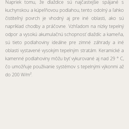
Napriek tomu, že dlaždice sú najčastejšie spájané s
kuchynskou a kúpeľňovou podlahou, tento odolný a ľahko
čistiteľný povrch je vhodný aj pre iné oblasti, ako sú
napríklad chodby a práčovne. Vzhľadom na nízky tepelný
odpor a vysokú akumulačnú schopnosť dlaždíc a kameňa,
sú tieto podlahoviny ideálne pre zimné záhrady a iné
oblasti vystavené vysokým tepelným stratám. Keramické a
kamenné podlahoviny môžu byť vykurované aj nad 29 ° C,
čo umožňuje používanie systémov s tepelnými výkonmi až
do 200 W/m².