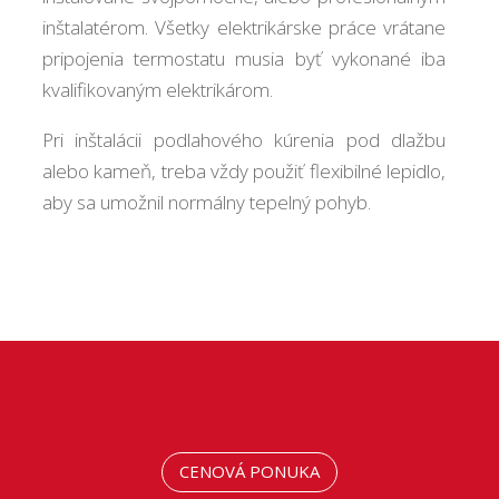
inštalatérom. Všetky elektrikárske práce vrátane
pripojenia termostatu musia byť vykonané iba
kvalifikovaným elektrikárom.
Pri inštalácii podlahového kúrenia pod dlažbu
alebo kameň, treba vždy použiť flexibilné lepidlo,
aby sa umožnil normálny tepelný pohyb.
CENOVÁ PONUKA