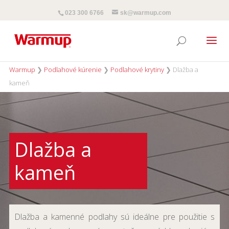
023 300 6766
sk@warmup.com
Warmup
❯
Podlahové kúrenie
❯
Podlahové krytiny
❯
Dlažba a
kameň
Dlažba a
kameň
Dlažba a kamenné podlahy sú ideálne pre použitie s