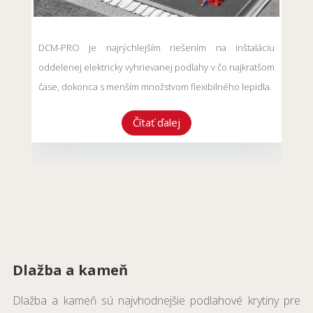
DCM-PRO je najrýchlejším riešením na inštaláciu
oddelenej elektricky vyhrievanej podlahy v čo najkratšom
čase, dokonca s menším množstvom flexibilného lepidla.
Čítať ďalej
Dlažba a kameň
Dlažba a kameň sú najvhodnejšie podlahové krytiny pre