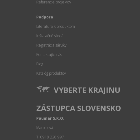
Referencie projektov
Podpora
Literatúra k produktom
Inštalačné videá
Registrácia záruky
Kontaktujte nás
Blog
Katalóg produktov
VYBERTE KRAJINU
ZÁSTUPCA SLOVENSKO
Paumar S.R.O.
Marcelová
T: 0918 228 997