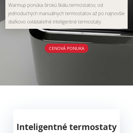
Warmup ponúka širokú škálu termostatov, od
jednoduchých manuálnych termostatov až po najnovšie
diaľkovo ovládateľné inteligentné termostaty.
CENOVÁ PONUKA
Inteligentné termostaty