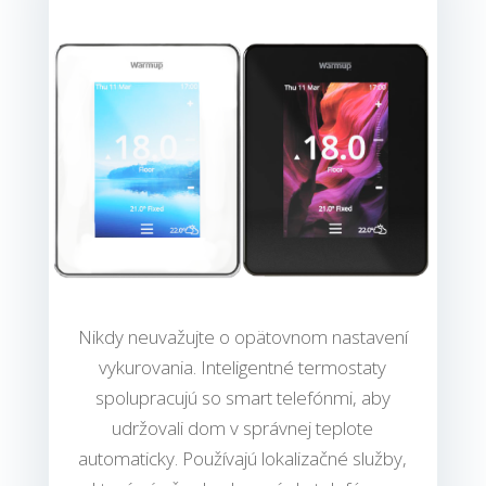
Nikdy neuvažujte o opätovnom nastavení
vykurovania. Inteligentné termostaty
spolupracujú so smart telefónmi, aby
udržovali dom v správnej teplote
automaticky. Používajú lokalizačné služby,