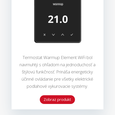
Termostat Warmup Element WiFi bol
navrnuhtý s ohľadom na jednoduchosť a
štýlovú funkčnosť. Prináša energeticky
účinné ovládanie pre všetky elektrické
podlahové vykurovacie systémy.
Zobraz produkt