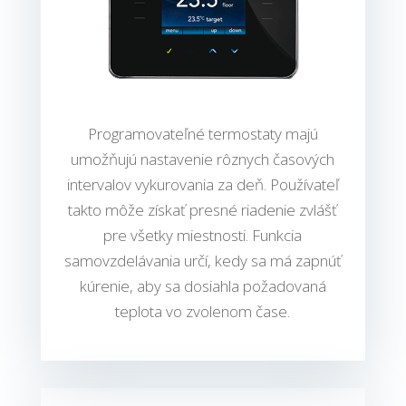
Programovateľné termostaty majú
umožňujú nastavenie rôznych časových
intervalov vykurovania za deň. Používateľ
takto môže získať presné riadenie zvlášť
pre všetky miestnosti. Funkcia
samovzdelávania určí, kedy sa má zapnúť
kúrenie, aby sa dosiahla požadovaná
teplota vo zvolenom čase.