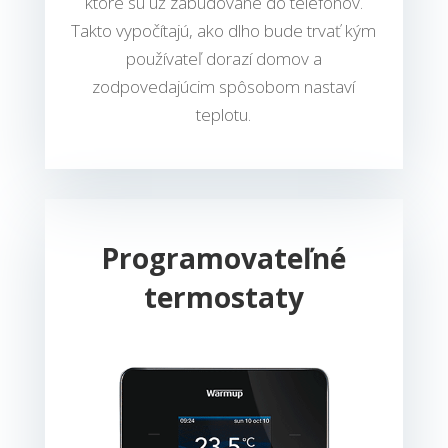
ktoré sú už zabudované do telefónov.
Takto vypočítajú, ako dlho bude trvať kým
používateľ dorazí domov a
zodpovedajúcim spôsobom nastaví
teplotu.
Programovateľné
termostaty