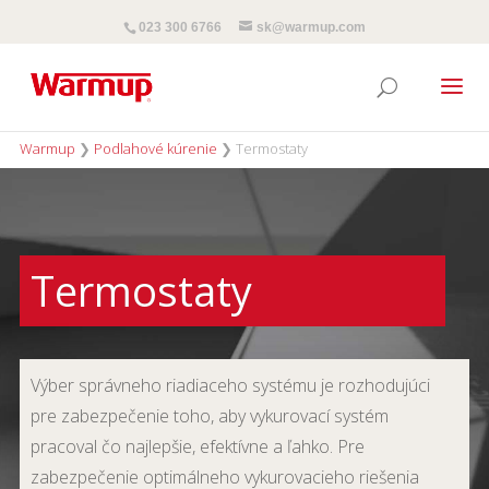
023 300 6766
sk@warmup.com
Warmup
❯
Podlahové kúrenie
❯
Termostaty
Termostaty
Výber správneho riadiaceho systému je rozhodujúci
pre zabezpečenie toho, aby vykurovací systém
pracoval čo najlepšie, efektívne a ľahko. Pre
zabezpečenie optimálneho vykurovacieho riešenia