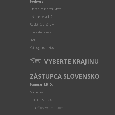
Podpora
Literatúra k produktom
Inštalačné videá
Registrácia záruky
Kontaktujte nás
Blog
Katalóg produktov
VYBERTE KRAJINU
ZÁSTUPCA SLOVENSKO
Paumar S.R.O.
Marcelová
T: 0918 228 997
E: skoffice@warmup.com