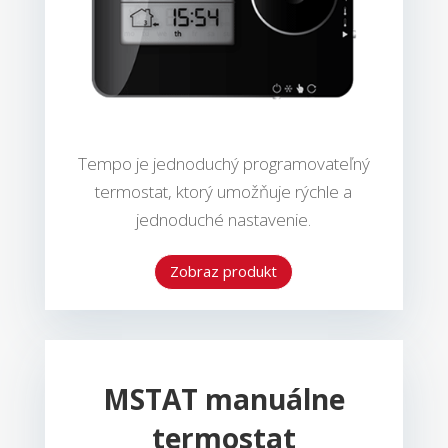
Tempo je jednoduchý programovateľný
termostat, ktorý umožňuje rýchle a
jednoduché nastavenie.
Zobraz produkt
MSTAT manuálne
termostat