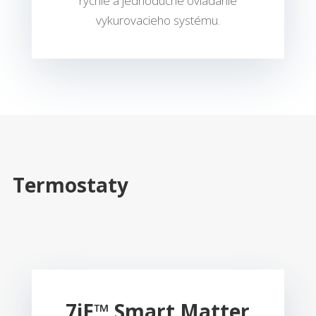
rýchle a jednoduché ovládanie
vykurovacieho systému.
Termostaty
7
iE™ Smart Matter