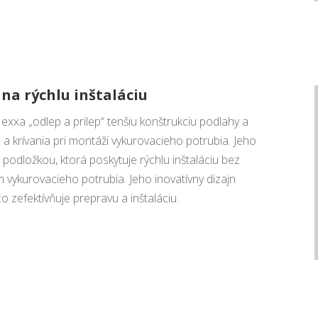
na rýchlu inštaláciu
xa „odlep a prilep“ tenšiu konštrukciu podlahy a
 a krívania pri montáži vykurovacieho potrubia. Jeho
odložkou, ktorá poskytuje rýchlu inštaláciu bez
m vykurovacieho potrubia. Jeho inovatívny dizajn
o zefektívňuje prepravu a inštaláciu.