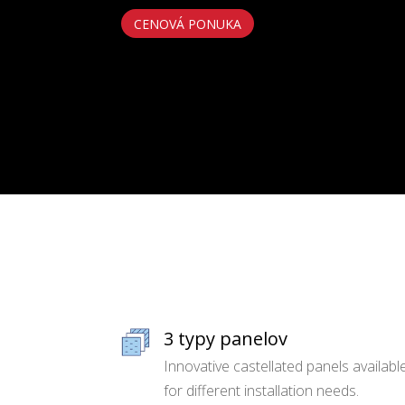
CENOVÁ PONUKA
3 typy panelov
Innovative castellated panels availabl
for different installation needs.