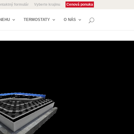
ntaktný formulár
Vyberte krajinu
Cenová ponuka
NEHU
TERMOSTATY
O NÁS