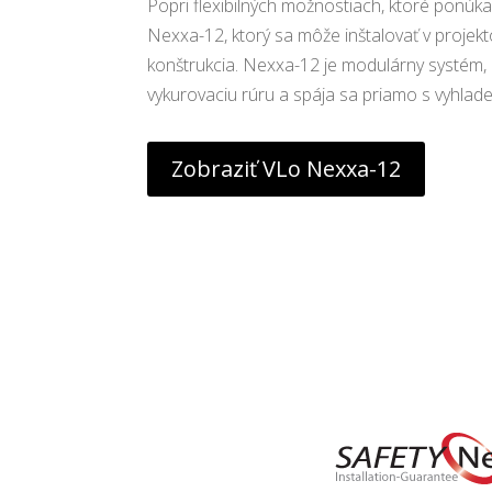
Popri flexibilných možnostiach, ktoré ponúka
Nexxa-12, ktorý sa môže inštalovať v projekt
konštrukcia. Nexxa-12 je modulárny systém, 
vykurovaciu rúru a spája sa priamo s vyhl
Zobraziť VLo Nexxa-12