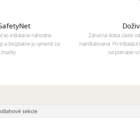
Doži
 SafetyNet
Záručná doba závisí od 
očas inštalácie náhodne
nainštalovaná. Pri inštalác
p a bezplatne ju vymeniť za
na potrubie vz
 značky.
odlahové sekcie