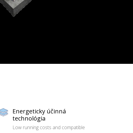
Energeticky účinná
technológia
Low running costs and compatible