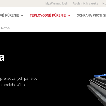
My.Warmup login
Registrácia záruky
Ko
VÉ KÚRENIE
TEPLOVODNÉ KÚRENIE
OCHRANA PROTI S
m Nexxa
a
prelisovaných panelov
ého podlahového