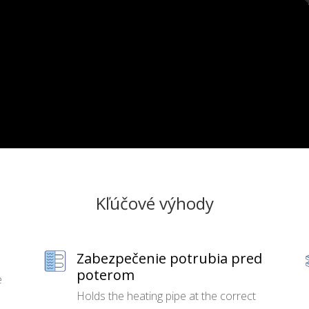
Kľúčové výhody
Zabezpečenie potrubia pred
poterom
e
Holds the heating pipe at the correct