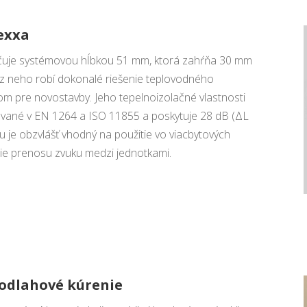
Nexxa
ačuje systémovou hĺbkou 51 mm, ktorá zahŕňa 30 mm
 z neho robí dokonalé riešenie teplovodného
om pre novostavby. Jeho tepelnoizolačné vlastnosti
ované v EN 1264 a ISO 11855 a poskytuje 28 dB (ΔL
 je obzvlášť vhodný na použitie vo viacbytových
nie prenosu zvuku medzi jednotkami.
podlahové kúrenie