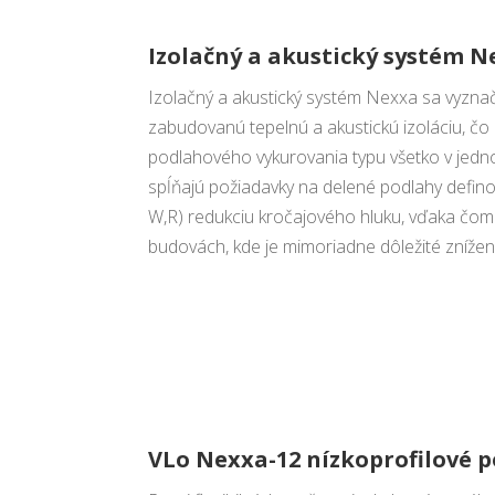
Izolačný a akustický systém 
Izolačný a akustický systém Nexxa sa vyzn
zabudovanú tepelnú a akustickú izoláciu, čo
podlahového vykurovania typu všetko v jedn
spĺňajú požiadavky na delené podlahy defin
W,R) redukciu kročajového hluku, vďaka čomu
budovách, kde je mimoriadne dôležité zníže
VLo Nexxa-12 nízkoprofilové 