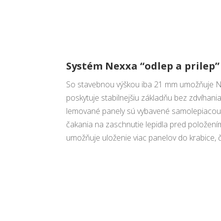
Systém Nexxa “odlep a prilep” 
So stavebnou výškou iba 21 mm umožňuje Nex
poskytuje stabilnejšiu základňu bez zdvíhania
lemované panely sú vybavené samolepiacou p
čakania na zaschnutie lepidla pred položení
umožňuje uloženie viac panelov do krabice, č