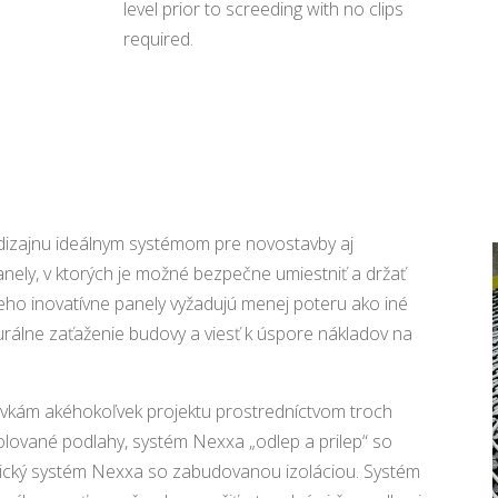
level prior to screeding with no clips
required.
dizajnu ideálnym systémom pre novostavby aj
anely, v ktorých je možné bezpečne umiestniť a držať
eho inovatívne panely vyžadujú menej poteru ako iné
urálne zaťaženie budovy a viesť k úspore nákladov na
vkám akéhokoľvek projektu prostredníctvom troch
lované podlahy, systém Nexxa „odlep a prilep“ so
ický systém Nexxa so zabudovanou izoláciou. Systém