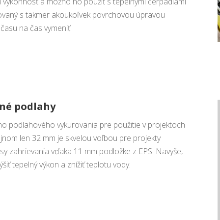
ú výkonnosť a možno ho použiť s tepelnými čerpadlami
talovaný s takmer akoukoľvek povrchovou úpravou
 času na čas vymeniť.
ané podlahy
o podlahového vykurovania pre použitie v projektoch
ajnom len 32 mm je skvelou voľbou pre projekty
sy zahrievania vďaka 11 mm podložke z EPS. Navyše,
šiť tepelný výkon a znížiť teplotu vody.