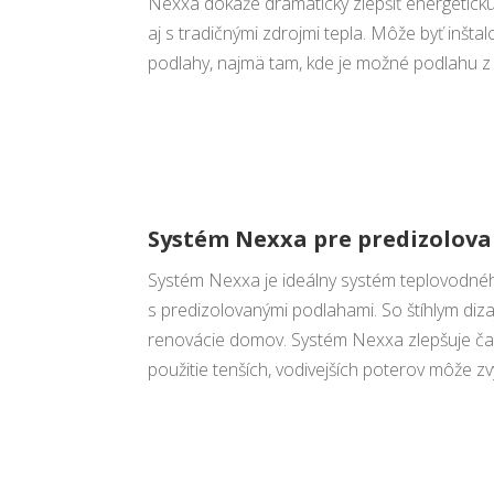
Nexxa dokáže dramaticky zlepšiť energetick
aj s tradičnými zdrojmi tepla. Môže byť inš
podlahy, najmä tam, kde je možné podlahu z
Systém Nexxa pre predizolov
Systém Nexxa je ideálny systém teplovodnéh
s predizolovanými podlahami. So štíhlym diz
renovácie domov. Systém Nexxa zlepšuje ča
použitie tenších, vodivejších poterov môže zvý