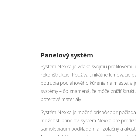
Panelový systém
Systém Nexxa je vďaka svojmu profilovému 
rekonštrukcie. Používa unikátne lemovacie p
potrubia podlahového kúrenia na mieste, a j
systémy – čo znamená, že môže znížiť štrukt
poterové materiály.
Systém Nexxa je možné prispôsobiť požiada
možností panelov: systém Nexxa pre predizo
samolepiacim podkladom a izolačný a akust