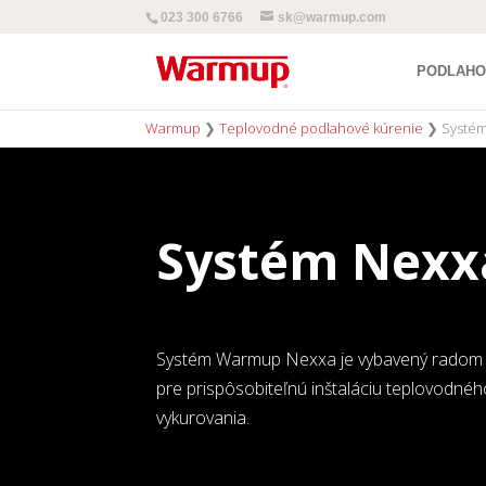
023 300 6766
sk@warmup.com
PODLAHO
Warmup
❯
Teplovodné podlahové kúrenie
❯
Systé
Systém Nexx
Systém Warmup Nexxa je vybavený radom 
pre prispôsobiteľnú inštaláciu teplovodn
vykurovania.